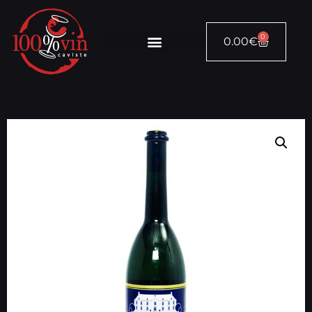
0
0.00
€