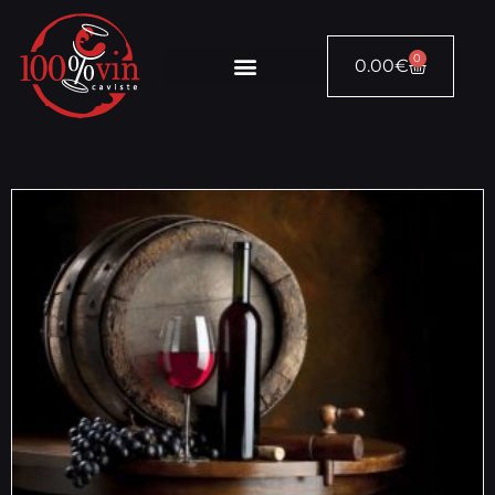
0
0.00
€