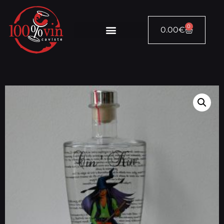
0
0.00
€