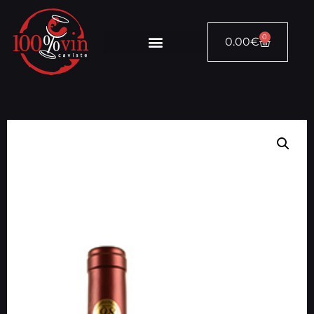
0
0.00
€