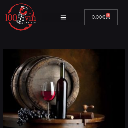
0
0.00
€