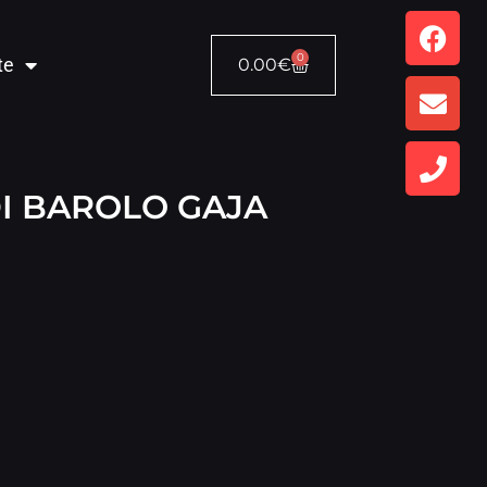
0
te
0.00
€
I BAROLO GAJA