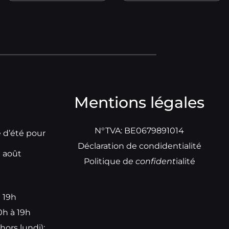
Mentions légales
N°TVA: BE0679891014
e d’été pour
Déclaration de condidentialité
t août
Politique d
e
confident
ialité
à 19h
0h à 19h
hors lundi):