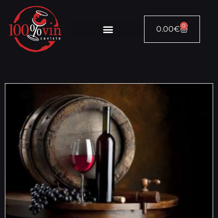
0
0.00
€