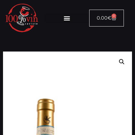
0
0.00
€