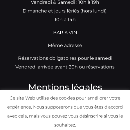
Vendredi & Samedi : 10h à 19h
Dimanche et jours fériés (hors lundi):
10h à 14h
BAR A VIN
Même adresse
Réservations obligatoires pour le samedi
Vendredi arrivée avant 20h ou réservations
Mentions légales
Ce site Web utilise des cookies pour améliorer votre
N°TVA: BE0679891014
expérience. Nous supposerons que vous êtes d'accord
Déclaration de condidentialité
avec cela, mais vous pouvez vous désinscrire si vous le
Politique d
e
confident
ialité
souhaitez.