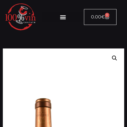
0
0.00
€