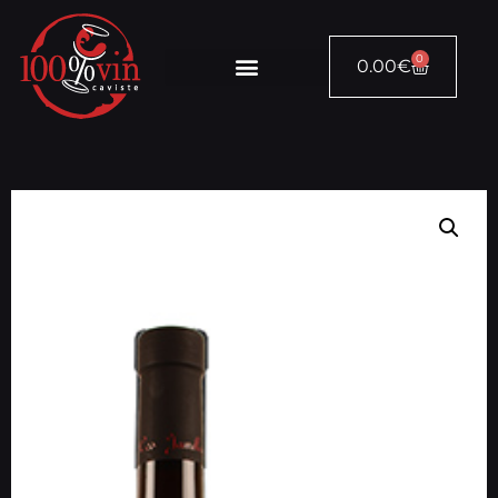
0
0.00
€