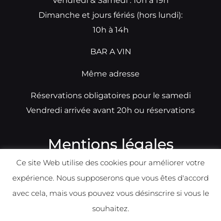
Vendredi & Samedi : 10h à 19h
Dimanche et jours fériés (hors lundi):
10h à 14h
BAR A VIN
Même adresse
Réservations obligatoires pour le samedi
Vendredi arrivée avant 20h ou réservations
Mentions légales
Ce site Web utilise des cookies pour améliorer votre
N°TVA: BE0679891014
expérience. Nous supposerons que vous êtes d'accord
Déclaration de condidentialité
avec cela, mais vous pouvez vous désinscrire si vous le
Politique d
e
confident
ialité
souhaitez.