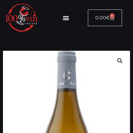
0
0.00
€