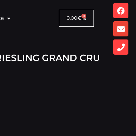
0
te
0.00
€
RIESLING GRAND CRU