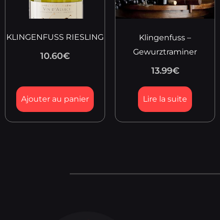
KLINGENFUSS RIESLING
Klingenfuss –
Gewurztraminer
10.60
€
13.99
€
Ajouter au panier
Lire la suite