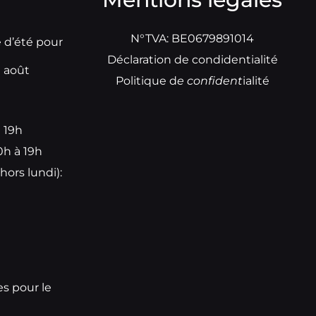
N°TVA: BE0679891014
e d’été pour
Déclaration de condidentialité
t août
Politique d
e
confident
ialité
à 19h
0h à 19h
hors lundi):
e
es pour le