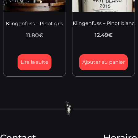
Klingenfuss – Pinot blanc
Klingenfuss – Pinot gris
12.49
€
11.80
€
Lire la suite
Ajouter au panier
Contact
Horaire