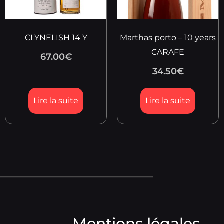
CLYNELISH 14 Y
Marthas porto – 10 years
CARAFE
67.00
€
34.50
€
Lire la suite
Lire la suite
Mentions légales