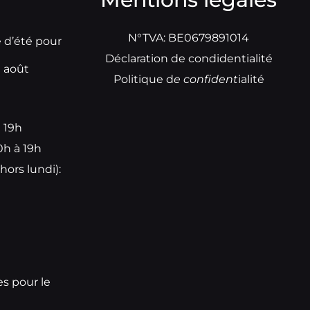
N°TVA: BE0679891014
e d’été pour
Déclaration de condidentialité
t août
Politique d
e
confident
ialité
à 19h
0h à 19h
hors lundi):
e
es pour le