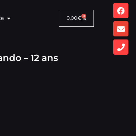
0
te
0.00
€
ndo – 12 ans