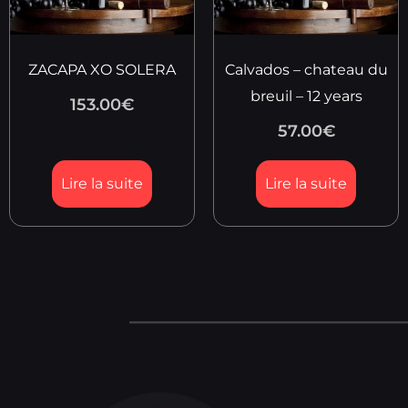
ZACAPA XO SOLERA
Calvados – chateau du
breuil – 12 years
153.00
€
57.00
€
Lire la suite
Lire la suite