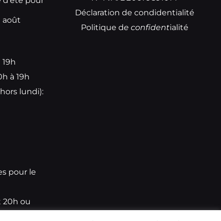
e d’été pour
Déclaration de condidentialité
t août
Politique d
e
confident
ialité
à 19h
0h à 19h
hors lundi):
e
es pour le
t 20h ou