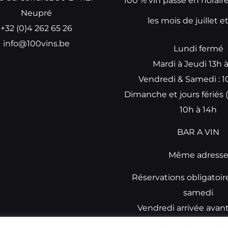
100 % vin passe en horair
Neupré
les mois de juillet e
+32 (0)4 262 65 26
info@100vins.be
Lundi fermé
Mardi à Jeudi 13h 
Vendredi & Samedi : 1
Dimanche et jours fériés (
10h à 14h
BAR A VIN
Même adress
Réservations obligatoir
samedi
Vendredi arrivée avan
réservations