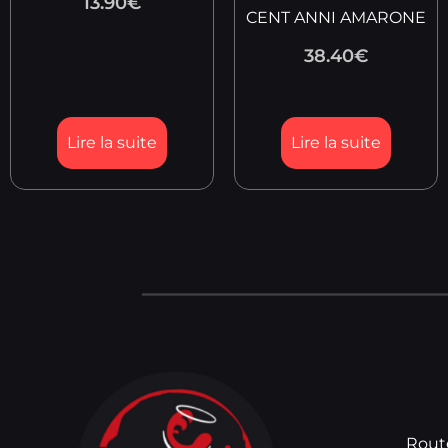
13.90
€
CENT ANNI AMARONE
38.40
€
Lire la suite
Lire la suite
Rout