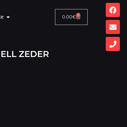
0
te
0.00
€
ELL ZEDER