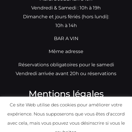
Vendredi & Samedi : 10h à 19h
Dimanche et jours fériés (hors lundi):
10h à 14h
BAR A VIN
Même adresse
Réservations obligatoires pour le samedi
Vendredi arrivée avant 20h ou réservations
Mentions légales
Ce site Web utilise des cookies pour améliorer votre
N°TVA: BE0679891014
expérience. Nous supposerons que vous êtes d'accord
Déclaration de condidentialité
avec cela, mais vous pouvez vous désinscrire si vous le
Politique d
e
confident
ialité