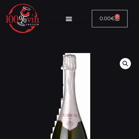
0
0.00
€