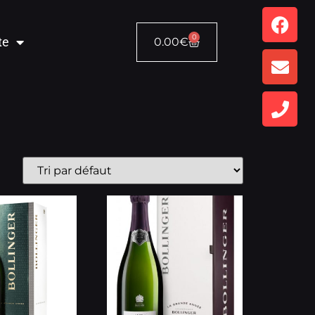
0
te
0.00
€