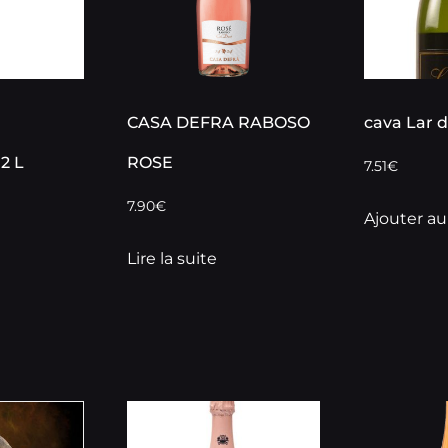
CASA DEFRA RABOSO
cava Lar d
2 L
ROSE
7.51
€
7.90
€
Ajouter au
Lire la suite