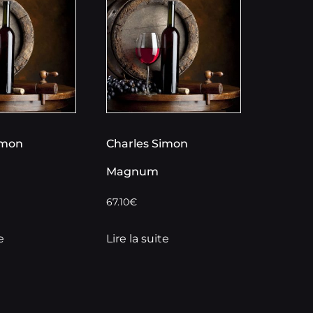
imon
Charles Simon
Magnum
67.10
€
e
Lire la suite