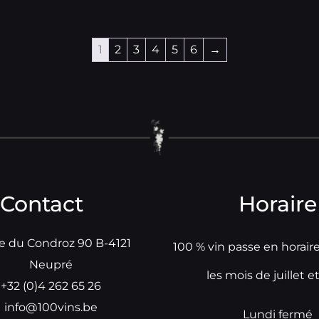
1
2
3
4
5
6
→
Contact
Horaire
e du Condroz 90 B-4121
100 % vin passe en horair
Neupré
les mois de juillet e
+32 (0)4 262 65 26
info@100vins.be
Lundi fermé