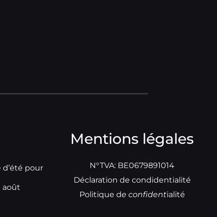
Mentions légales
N°TVA: BE0679891014
e d’été pour
Déclaration de condidentialité
t août
Politique d
e
confident
ialité