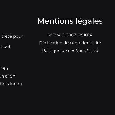
Mentions légales
N°TVA: BE0679891014
e d’été pour
Déclaration de condidentialité
t août
Politique d
e
confident
ialité
à 19h
0h à 19h
hors lundi):
e