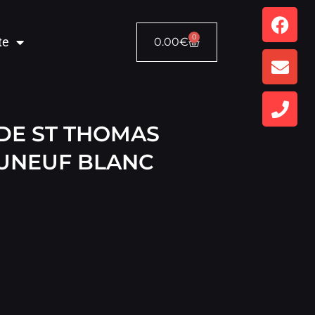
0
te
0.00
€
 DE ST THOMAS
UNEUF BLANC