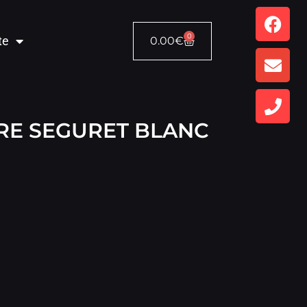
0
te
0.00
€
RE SEGURET BLANC