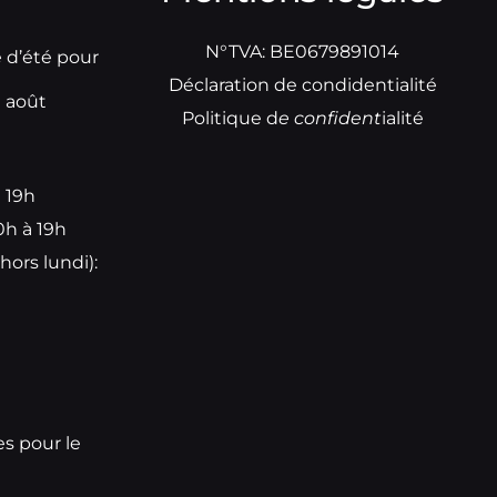
N°TVA: BE0679891014
e d’été pour
Déclaration de condidentialité
t août
Politique d
e
confident
ialité
à 19h
0h à 19h
hors lundi):
e
es pour le