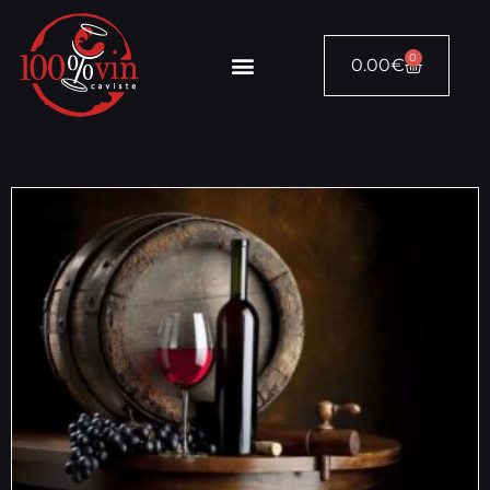
0
0.00
€