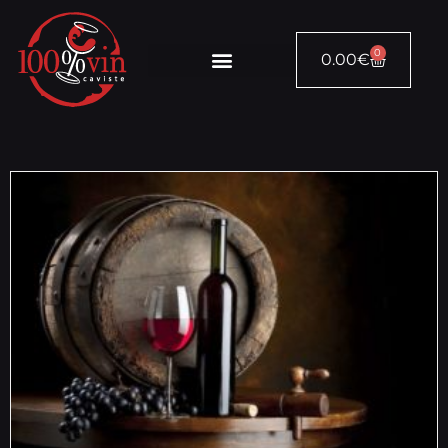
0
0.00
€