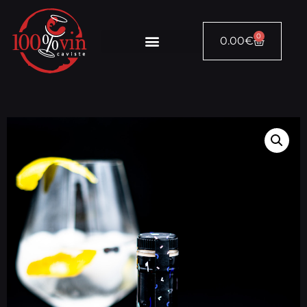
0
0.00
€