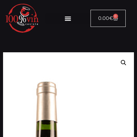
0
0.00
€