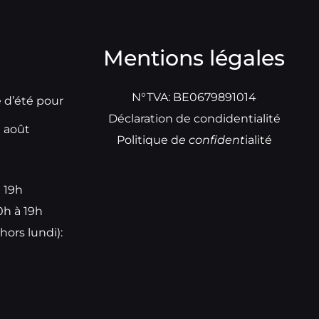
Mentions légales
N°TVA: BE0679891014
e d’été pour
Déclaration de condidentialité
t août
Politique d
e
confident
ialité
à 19h
0h à 19h
hors lundi):
e