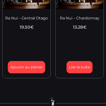
Ra Nui – Central Otago
Ra Nui – Chardonnay
19.50
€
13.28
€
Ajouter au panier
Lire la suite