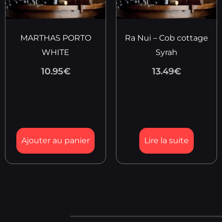
MARTHAS PORTO
Ra Nui – Cob cottage
WHITE
Syrah
10.95
€
13.49
€
Ajouter au panier
Lire la suite