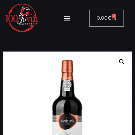
0
0.00
€