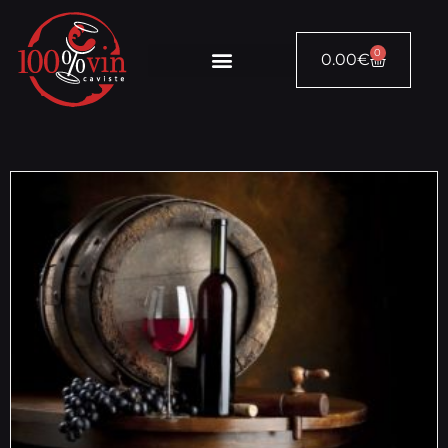
0
0.00
€