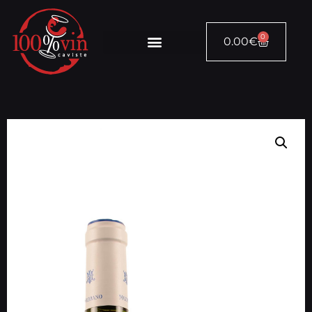
0
0.00
€