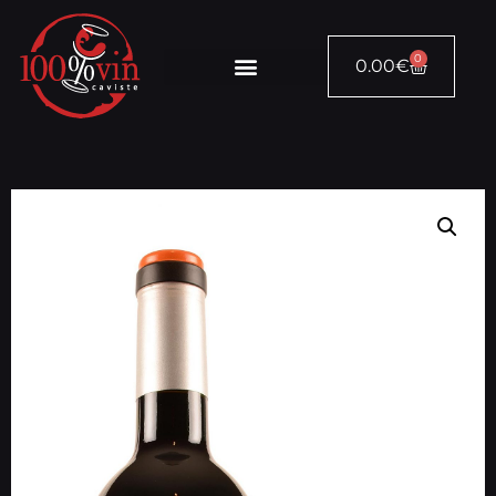
0
0.00
€