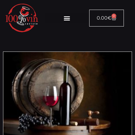
0
0.00
€