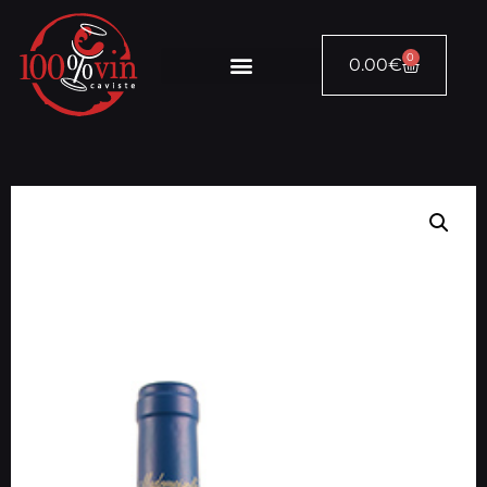
0
0.00
€