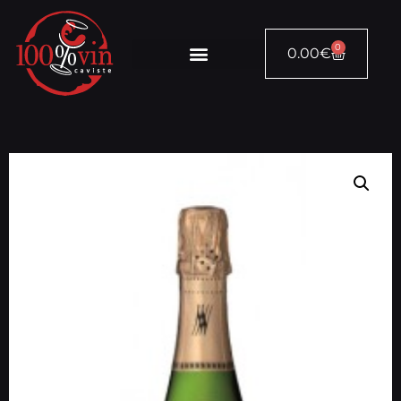
0
0.00
€