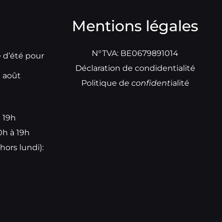
Mentions légales
N°TVA: BE0679891014
e d’été pour
Déclaration de condidentialité
t août
Politique d
e
confident
ialité
à 19h
0h à 19h
hors lundi):
e