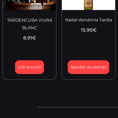
Nadal Vendimia Tardia
TARDENCUBA VIURA
BLANC
15.90
€
8.91
€
Lire la suite
Ajouter au panier