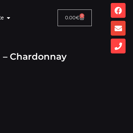
0
te
0.00
€
 – Chardonnay