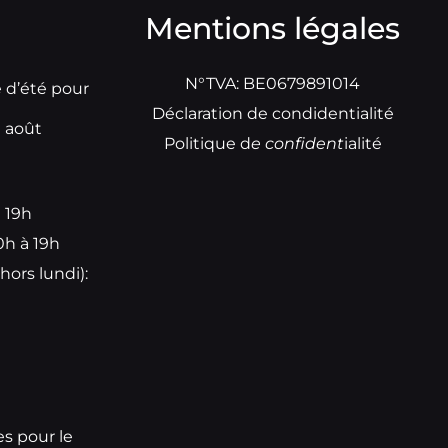
Mentions légales
N°TVA: BE0679891014
e d’été pour
Déclaration de condidentialité
t août
Politique d
e
confident
ialité
à 19h
0h à 19h
hors lundi):
e
es pour le