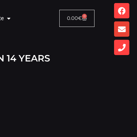
0
te
0.00
€
 14 YEARS