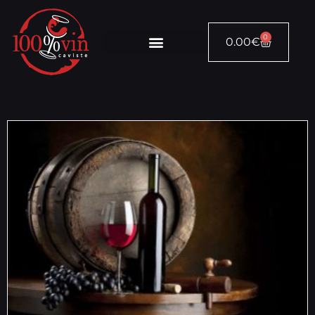
0
0.00
€