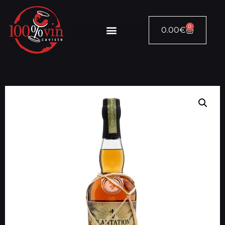
0
0.00
€