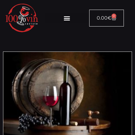
0
0.00
€