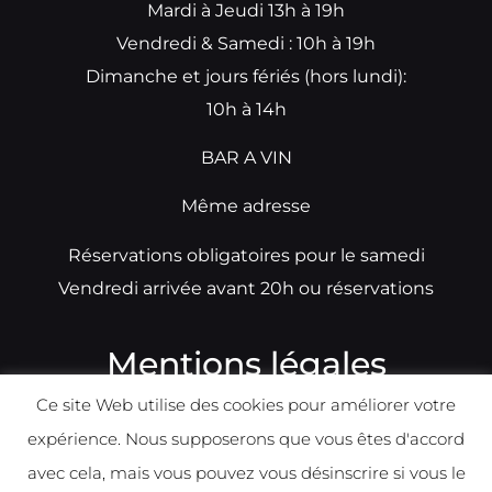
Mardi à Jeudi 13h à 19h
Vendredi & Samedi : 10h à 19h
Dimanche et jours fériés (hors lundi):
10h à 14h
BAR A VIN
Même adresse
Réservations obligatoires pour le samedi
Vendredi arrivée avant 20h ou réservations
Mentions légales
Ce site Web utilise des cookies pour améliorer votre
N°TVA: BE0679891014
expérience. Nous supposerons que vous êtes d'accord
Déclaration de condidentialité
avec cela, mais vous pouvez vous désinscrire si vous le
Politique d
e
confident
ialité