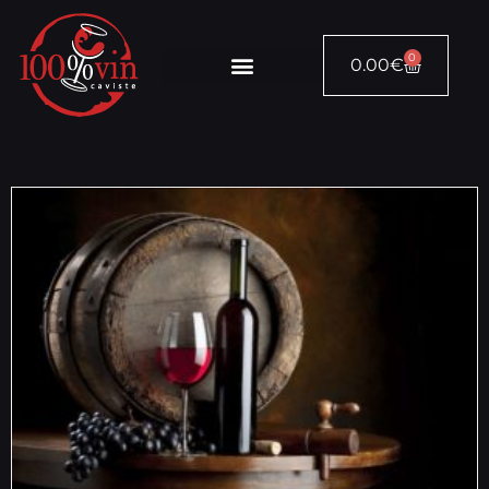
0
0.00
€