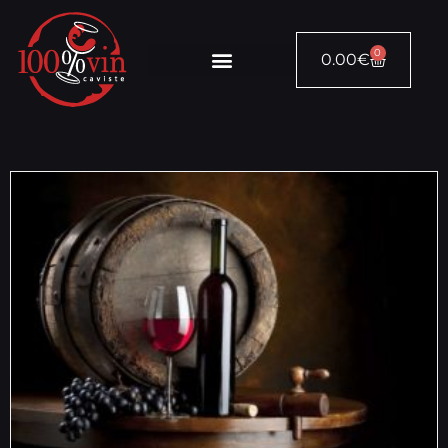
0
0.00
€