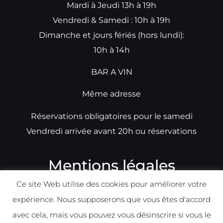
Mardi à Jeudi 13h à 19h
Vendredi & Samedi : 10h à 19h
Dimanche et jours fériés (hors lundi):
10h à 14h
BAR A VIN
Même adresse
Réservations obligatoires pour le samedi
Vendredi arrivée avant 20h ou réservations
Mentions légales
Ce site Web utilise des cookies pour améliorer votre
N°TVA: BE0679891014
expérience. Nous supposerons que vous êtes d'accord
Déclaration de condidentialité
avec cela, mais vous pouvez vous désinscrire si vous le
Politique d
e
confident
ialité