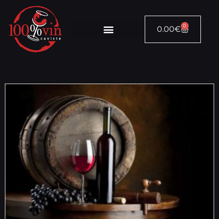
0
0.00
€