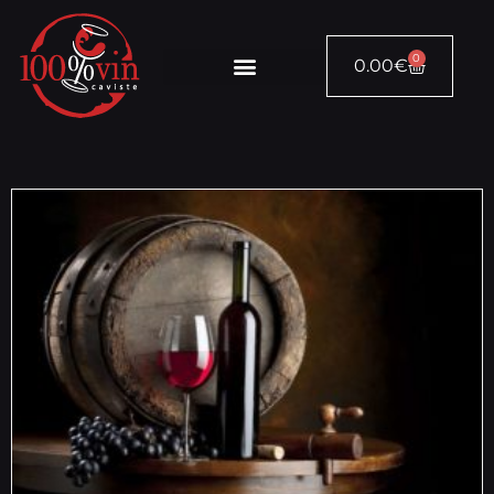
0
0.00
€