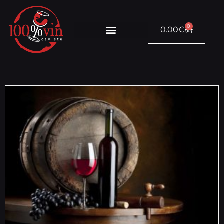
0
0.00
€