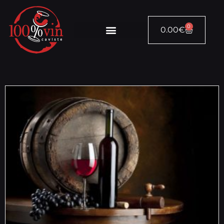
0
0.00
€