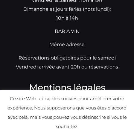
Vendredi & Samedi : 10h à 19h
Dimanche et jours fériés (hors lundi):
10h à 14h
BAR A VIN
Même adresse
Réservations obligatoires pour le samedi
Vendredi arrivée avant 20h ou réservations
Mentions légales
Ce site Web utilise des cookies pour améliorer votre
N°TVA: BE0679891014
expérience. Nous supposerons que vous êtes d'accord
Déclaration de condidentialité
avec cela, mais vous pouvez vous désinscrire si vous le
Politique d
e
confident
ialité
souhaitez.