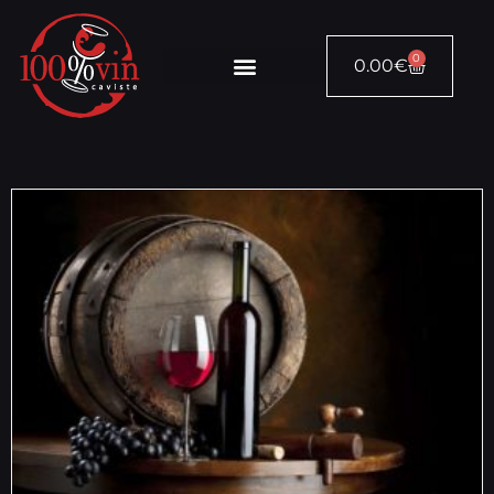
0
0.00
€