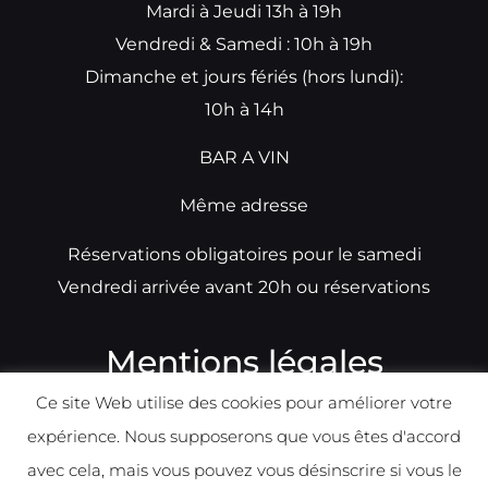
Mardi à Jeudi 13h à 19h
Vendredi & Samedi : 10h à 19h
Dimanche et jours fériés (hors lundi):
10h à 14h
BAR A VIN
Même adresse
Réservations obligatoires pour le samedi
Vendredi arrivée avant 20h ou réservations
Mentions légales
Ce site Web utilise des cookies pour améliorer votre
N°TVA: BE0679891014
expérience. Nous supposerons que vous êtes d'accord
Déclaration de condidentialité
avec cela, mais vous pouvez vous désinscrire si vous le
Politique d
e
confident
ialité