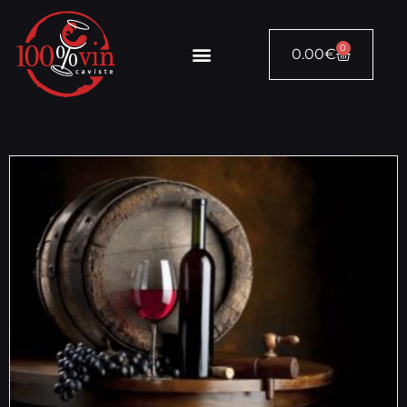
0
0.00
€