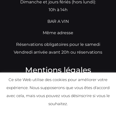
Dimanche et jours fériés (hors lundi):
10h à 14h
BAR A VIN
Même adresse
Réservations obligatoires pour le samedi
Vendredi arrivée avant 20h ou réservations
Mentions légales
Ce site Web utilise des cookies pour améliorer votre
N°TVA: BE0679891014
expérience. Nous supposerons que vous êtes d'accord
Déclaration de condidentialité
avec cela, mais vous pouvez vous désinscrire si vous le
Politique d
e
confident
ialité
souhaitez.