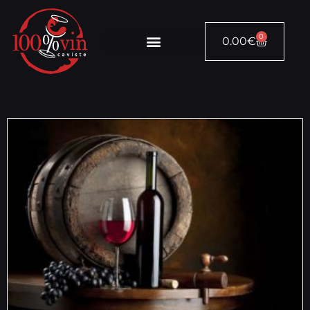
0
0.00
€