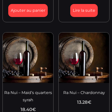
Ajouter au panier
Lire la suite
Ra Nui – Maid’s quarters
Ra Nui – Chardonnay
syrah
13.28
€
18.40
€