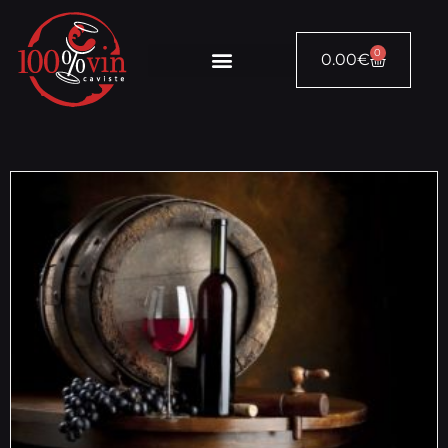
0
0.00
€