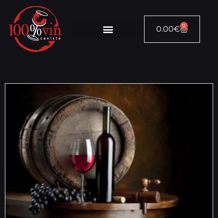
0
0.00
€