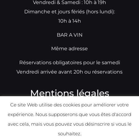
Vendredi & Samedi : 10h à 19h
Dimanche et jours fériés (hors lundi):
10h à 14h
BAR A VIN
Même adresse
Réservations obligatoires pour le samedi
Vendredi arrivée avant 20h ou réservations
Mentions légales
Ce site Web utilise des cookies pour améliorer votre
N°TVA: BE0679891014
expérience. Nous supposerons que vous êtes d'accord
Déclaration de condidentialité
avec cela, mais vous pouvez vous désinscrire si vous le
Politique d
e
confident
ialité
souhaitez.