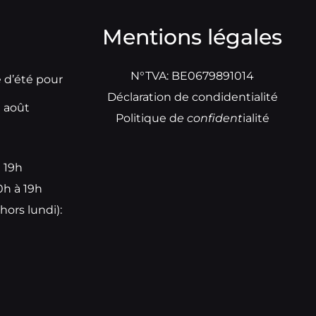
Mentions légales
N°TVA: BE0679891014
e d’été pour
Déclaration de condidentialité
t août
Politique d
e
confident
ialité
à 19h
0h à 19h
hors lundi):
e