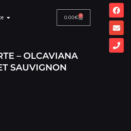
0
te
0.00
€
RTE – OLCAVIANA
ET SAUVIGNON