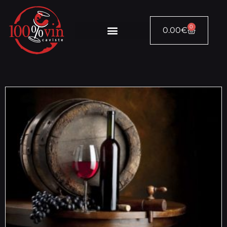
0
0.00
€