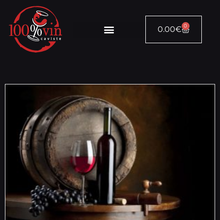
0
0.00
€