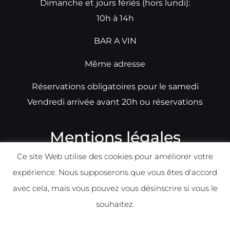
Dimanche et jours fériés (hors lundi):
10h à 14h
BAR A VIN
Même adresse
Réservations obligatoires pour le samedi
Vendredi arrivée avant 20h ou réservations
Mentions légales
Ce site Web utilise des cookies pour améliorer votre
N°TVA: BE0679891014
expérience. Nous supposerons que vous êtes d'accord
Déclaration de condidentialité
avec cela, mais vous pouvez vous désinscrire si vous le
Politique d
e
confident
ialité
souhaitez.