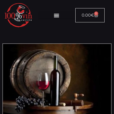
0
0.00
€